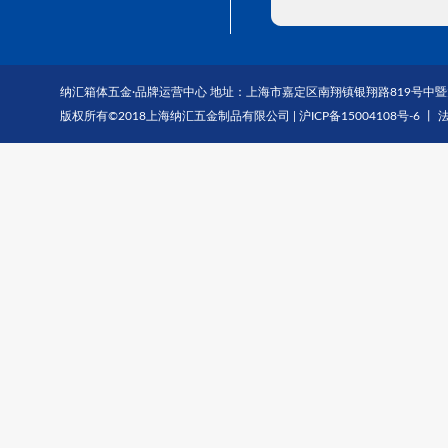
纳汇箱体五金·品牌运营中心 地址：上海市嘉定区南翔镇银翔路819号中暨大厦1703-1
版权所有©2018上海纳汇五金制品有限公司 |
沪ICP备15004108号-6
丨